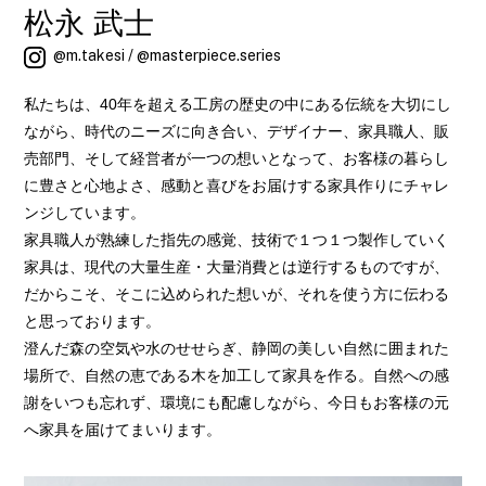
松永 武士
@m.takesi
/
@masterpiece.series
私たちは、40年を超える工房の歴史の中にある伝統を大切にし
ながら、時代のニーズに向き合い、デザイナー、家具職人、販
売部門、そして経営者が一つの想いとなって、お客様の暮らし
に豊さと心地よさ、感動と喜びをお届けする家具作りにチャレ
ンジしています。
家具職人が熟練した指先の感覚、技術で１つ１つ製作していく
家具は、現代の大量生産・大量消費とは逆行するものですが、
だからこそ、そこに込められた想いが、それを使う方に伝わる
と思っております。
澄んだ森の空気や水のせせらぎ、静岡の美しい自然に囲まれた
場所で、自然の恵である木を加工して家具を作る。自然への感
謝をいつも忘れず、環境にも配慮しながら、今日もお客様の元
へ家具を届けてまいります。