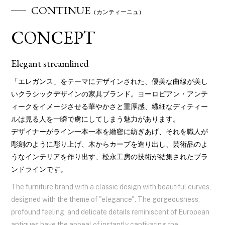
CONTINUE
（カンティーニュ）
CONCEPT
Elegant streamlined
「エレガンス」をテーマにデザインされた、優美な曲線が美し
いクラシックデザインの家具ブランド。ヨーロピアン・アンテ
ィークをイメージさせる華やかさと重厚感、繊細なディティー
ルは見る人を一瞬で虜にしてしまう魅力があります。
デザイナーがライン一本一本を緻密に紡ぎあげ、それを職人が
彫刻のように彫り上げ、木からカーブを造り出し、芸術品のよ
うなインテリアを作り出す、松永工房の技術が結集されたブラ
ンドラインです。
The furniture brand with a classic design with beautiful curves,
designed with the theme of "elegance". The gorgeousness,
profound feeling, and delicate details reminiscent of European
antiques have the appeal of instantly captivating the