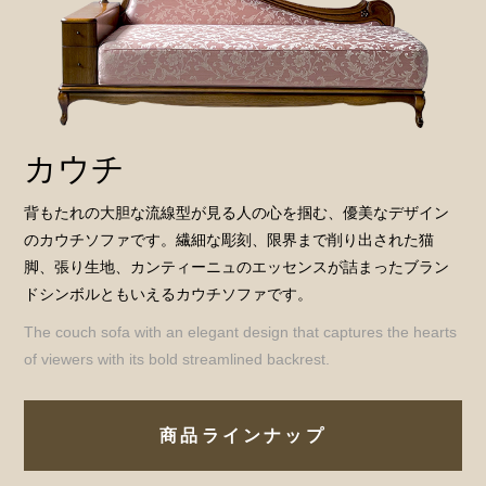
カウチ
背もたれの大胆な流線型が見る人の心を掴む、優美なデザイン
のカウチソファです。繊細な彫刻、限界まで削り出された猫
脚、張り生地、カンティーニュのエッセンスが詰まったブラン
ドシンボルともいえるカウチソファです。
The couch sofa with an elegant design that captures the hearts
of viewers with its bold streamlined backrest.
商品ラインナップ