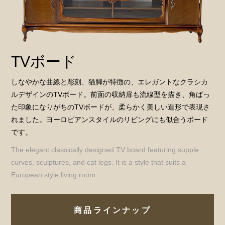
TVボード
しなやかな曲線と彫刻、猫脚が特徴の、エレガントなクラシカ
ルデザインのTVボード。前面の収納扉も流線型を描き、角ばっ
た印象になりがちのTVボードが、柔らかく美しい造形で表現さ
れました。ヨーロピアンスタイルのリビングにも似合うボード
です。
The elegant classically designed TV board featuring supple
curves, sculptures, and cat legs. It is a style that suits a
European style living room.
商品ラインナップ